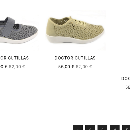
OR CUTILLAS
DOCTOR CUTILLAS
70 PACIFICO
38472 BEIGE
00
€
62,00
€
56,00
€
62,00
€
DOC
38
5