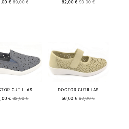
002C-L 002 ROSA
BEIGE
9,00
€
89,00
€
82,00
€
93,00
€
GOLD
TOR CUTILLAS
DOCTOR CUTILLAS
465 PACIFICO
38470 BEIGE
6,00
€
63,00
€
56,00
€
62,00
€