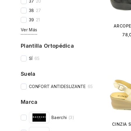
37
20
38
27
39
21
ARCOPE
Ver Más
78,
Plantilla Ortopédica
SÍ
65
Suela
CONFORT ANTIDESLIZANTE
65
Marca
Baerchi
(
3
)
CINZIA 