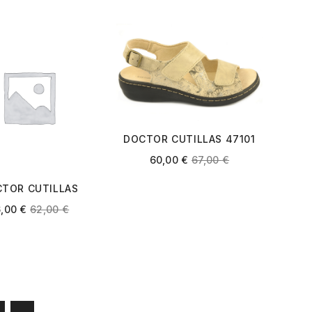
DOCTOR CUTILLAS 47101
BEIGE
60,00
€
67,00
€
TOR CUTILLAS
472 PACIFICO
6,00
€
62,00
€