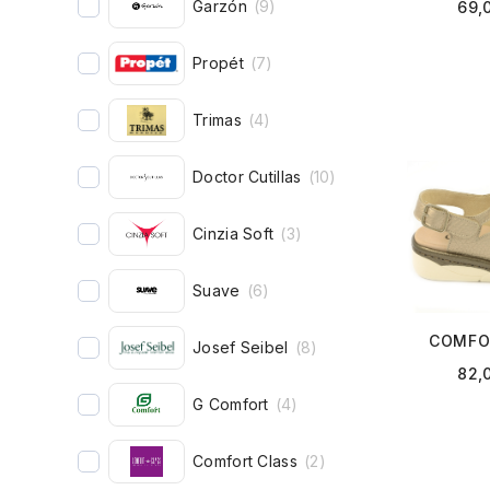
Garzón
(
9
)
69,
Propét
(
7
)
Trimas
(
4
)
Doctor Cutillas
(
10
)
Cinzia Soft
(
3
)
Suave
(
6
)
COMFO
Josef Seibel
(
8
)
82,
G Comfort
(
4
)
Comfort Class
(
2
)