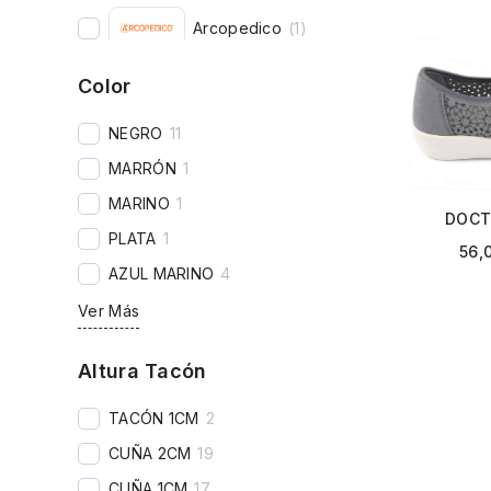
Arcopedico
(
1
)
Color
Ray Musgo
(
4
)
NEGRO
11
Miquel
(
4
)
MARRÓN
1
MARINO
1
DOCT
PLATA
1
384
56,
AZUL MARINO
4
Ver Más
Altura Tacón
TACÓN 1CM
2
CUÑA 2CM
19
CUÑA 1CM
17