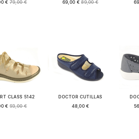
001 BEIGE
IMB77002C-L 001
IMB77
00
€
79,00
€
69,00
€
89,00
€
6
ANTRACITA
RT CLASS 5142
DOCTOR CUTILLAS
DOC
DORADO
21856 AZUL MARINO
38
00
€
93,00
€
48,00
€
5