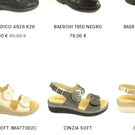
DICO 4626 K26
BAERCHI 1650 NEGRO
BAER
NEGRO
00
€
89,00
€
79,00
€
SOFT IMA77002C
CINZIA SOFT