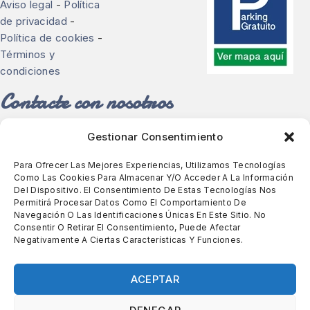
Aviso legal
-
Política
de privacidad
-
Política de cookies
-
Términos y
condiciones
Contacte con nosotros
Descubra toda la gama de calzado cómodo y para
Gestionar Consentimiento
plantillas en Zapatería Rody en Barcelona.
Para Ofrecer Las Mejores Experiencias, Utilizamos Tecnologías
Como Las Cookies Para Almacenar Y/o Acceder A La Información
Calle de Bailèn, 237, Barcelona
Del Dispositivo. El Consentimiento De Estas Tecnologías Nos
93 213 51 43
-
644 635 846
Permitirá Procesar Datos Como El Comportamiento De
zapateriarody@sabateriarody.com
Navegación O Las Identificaciones Únicas En Este Sitio. No
Consentir O Retirar El Consentimiento, Puede Afectar
Negativamente A Ciertas Características Y Funciones.
ACEPTAR
Copyright © 2026 Calçats Rody