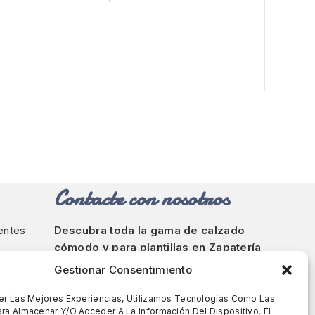
Contacte con nosotros
ientes
Descubra toda la gama de calzado
cómodo y para plantillas en Zapatería
Rody en Barcelona.
Gestionar Consentimiento
Calle de Bailèn, 237, Barcelona
er Las Mejores Experiencias, Utilizamos Tecnologías Como Las
ra Almacenar Y/o Acceder A La Información Del Dispositivo. El
93 213 51 43
-
644 635 846