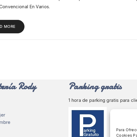
Convencional En Varios.
D MORE
ería Rody
Parking gratis
1 hora de parking gratis para cl
jer
ombre
Para Ofrec
Cookies Pa