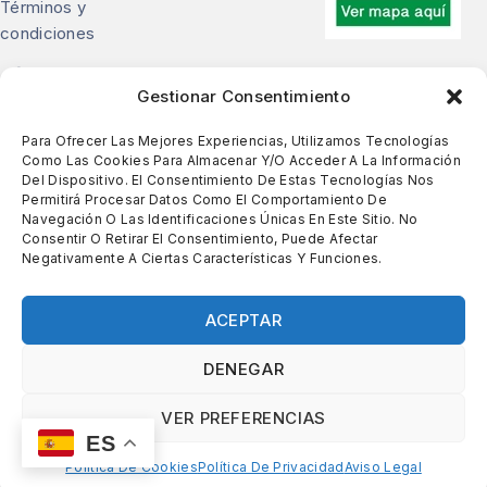
Términos y
condiciones
Contacte con nosotros
Gestionar Consentimiento
Descubra toda la gama de calzado cómodo y para
Para Ofrecer Las Mejores Experiencias, Utilizamos Tecnologías
plantillas en Zapatería Rody en Barcelona.
Como Las Cookies Para Almacenar Y/o Acceder A La Información
Del Dispositivo. El Consentimiento De Estas Tecnologías Nos
Permitirá Procesar Datos Como El Comportamiento De
Calle de Bailèn, 237, Barcelona
Navegación O Las Identificaciones Únicas En Este Sitio. No
93 213 51 43
-
644 635 846
Consentir O Retirar El Consentimiento, Puede Afectar
Negativamente A Ciertas Características Y Funciones.
zapateriarody@sabateriarody.com
ACEPTAR
Copyright © 2026 Calçats Rody
DENEGAR
VER PREFERENCIAS
ES
Política De Cookies
Política De Privacidad
Aviso Legal