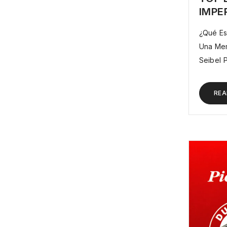
IMPE
¿Qué Es T
Una Mem
Seibel P
REA