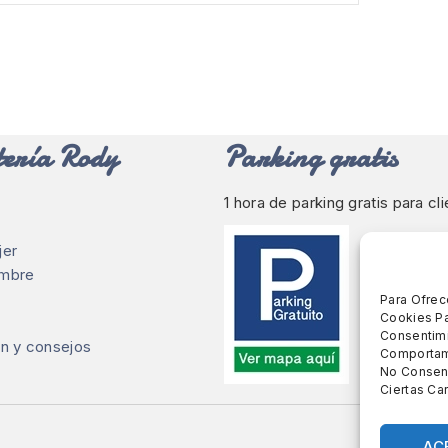
ería Rody
Parking gratis
1 hora de parking gratis para cl
jer
ombre
Para Ofrec
Cookies Pa
Consentimi
n y consejos
Comportami
No Consent
Ciertas Car
AC