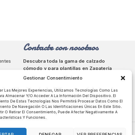
Contacte con nosotros
ientes
Descubra toda la gama de calzado
cómodo y para plantillas en Zapatería
Rody en Barcelona.
Gestionar Consentimiento
Calle de Bailèn, 237, Barcelona
er Las Mejores Experiencias, Utilizamos Tecnologías Como Las
ra Almacenar Y/o Acceder A La Información Del Dispositivo. El
93 213 51 43
-
644 635 846
ento De Estas Tecnologías Nos Permitirá Procesar Datos Como El
zapateriarody@sabateriarody.com
ento De Navegación O Las Identificaciones Únicas En Este Sitio.
ir O Retirar El Consentimiento, Puede Afectar Negativamente A
acterísticas Y Funciones.
EPTAR
DENEGAR
VER PREFERENCIAS