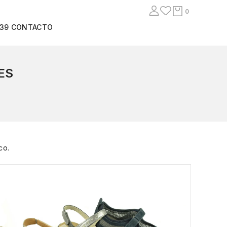
0
939
CONTACTO
ES
co.