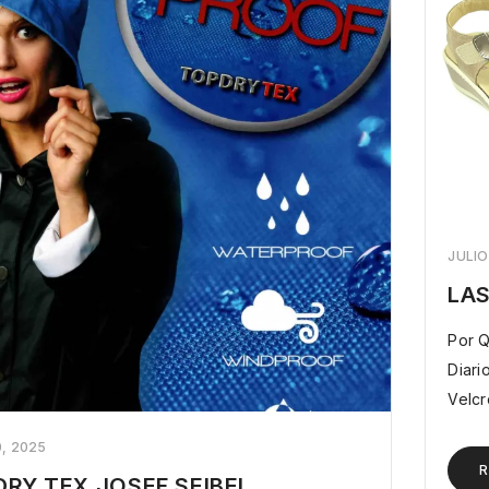
JULIO
LA
Por Q
Diario Todos Sabemos La Facilidad Que Nos Con
Velcr
0, 2025
R
DRY TEX JOSEF SEIBEL