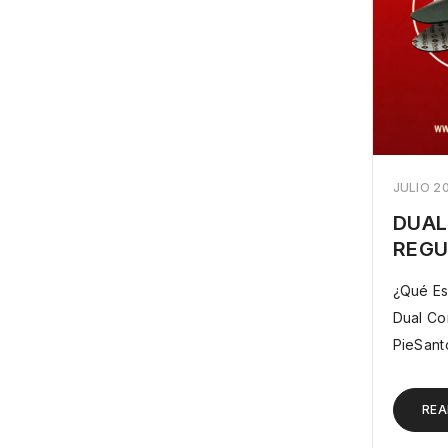
JULIO 2
DUAL
REGU
¿Qué Es E
Dual Co
PieSant
REA