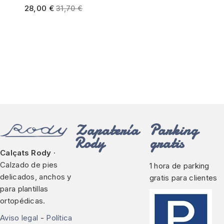
28,00
€
31,70
€
Zapatería
Parking
Rody
gratis
Calçats Rody
·
Calzado de pies
1 hora de parking
delicados, anchos y
gratis para clientes
para plantillas
ortopédicas.
Aviso legal
-
Política