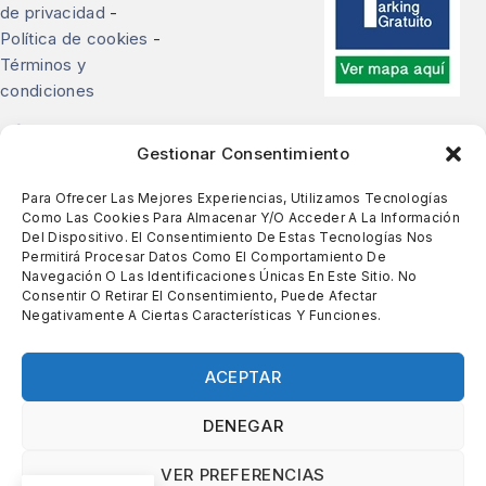
de privacidad
-
Política de cookies
-
Términos y
condiciones
Contacte con nosotros
Gestionar Consentimiento
Descubra toda la gama de calzado cómodo y para
Para Ofrecer Las Mejores Experiencias, Utilizamos Tecnologías
plantillas en Zapatería Rody en Barcelona.
Como Las Cookies Para Almacenar Y/o Acceder A La Información
Del Dispositivo. El Consentimiento De Estas Tecnologías Nos
Permitirá Procesar Datos Como El Comportamiento De
Calle de Bailèn, 237, Barcelona
Navegación O Las Identificaciones Únicas En Este Sitio. No
93 213 51 43
-
644 635 846
Consentir O Retirar El Consentimiento, Puede Afectar
Negativamente A Ciertas Características Y Funciones.
zapateriarody@sabateriarody.com
ACEPTAR
Copyright © 2026 Calçats Rody
DENEGAR
VER PREFERENCIAS