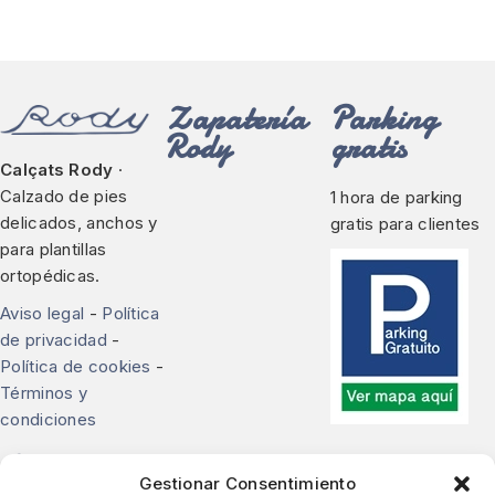
Zapatería
Parking
Rody
gratis
Calçats Rody
·
Calzado de pies
1 hora de parking
delicados, anchos y
gratis para clientes
para plantillas
ortopédicas.
Aviso legal
-
Política
de privacidad
-
Política de cookies
-
Términos y
condiciones
Contacte con nosotros
Gestionar Consentimiento